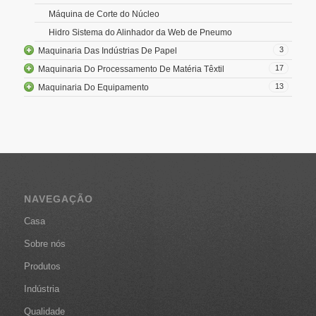
Máquina de Corte do Núcleo
Hidro Sistema do Alinhador da Web de Pneumo
3
Maquinaria Das Indústrias De Papel
17
Maquinaria Do Processamento De Matéria Têxtil
13
Maquinaria Do Equipamento
NAVEGAÇÃO
Casa
Sobre nós
Produtos
Indústria
Qualidade