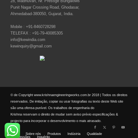
28, Madhuvan, Nr. Prestige Bungalows
Punit Nagar Crossing Road, Ghodasar,
Ahmedabad-380050, Gujarat, India.
Mobile :
+91-8460728298
TELEFAX :
+91-79-40085305
info@kewindia.com
kewinquiry@gmail.com
© de Copyright www.krishnaengineeringworks.com.br 2018 | Todos os direitos
reservados. De imitação, copiar ou usar fotografias ou texto deste Web site
são uma ofensa punível. Os trabalhos de engenharia do
Krishna reservam o direito de mudar sem aviso prévio especificações &
projecto para incorporar o desenvolvimento o mais atrasado.
Casa
Sobre nós
Produtos
Indústria
Qualidade
Concessões
Inquérito