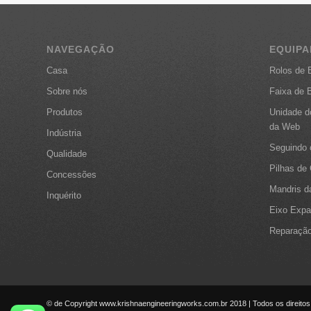
NAVEGAÇÃO
EQUIP
Casa
Rolos de 
Sobre nós
Faixa de 
Produtos
Unidade d
da Web
Indústria
Seguindo 
Qualidade
Pilhas de
Concessões
Mandris d
Inquérito
Eixo Expa
Reparação
© de Copyright www.krishnaengineeringworks.com.br 2018 | Todos os direitos 