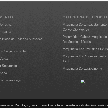
AMENTO
CATEGORIA DE PRODU
Borracha
Maquinaria De Empacotamento
Conversão Flexível
Borracha
Pneumático-Cabo & Maquinaria 
o Bloco de Poder do Alinhador
De Matérias Têxteis
Maquinaria Das Indústrias De P
os Conjuntos do Rolo
Maquinaria Do Processamento D
 Carga
Têxtil
a Segurança
Maquinaria Do Equipamento
nsível
 & conservação
reservados. De imitação, copiar ou usar fotografias ou texto deste Web site são uma ofensa