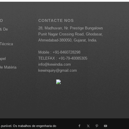
TO
CONTACTE NOS
28, Madhuvan, Nr. Prestige Bungalows
 & De
Punit Nagar Crossing Road, Ghodasar,
Ahmedabad-380050, Gujarat, India.
Técnica
Mobile :
+91-8460728298
TELEFAX :
+91-79-40085305
apel
info@kewindia.com
e Matéria
kewinquiry@gmail.com
 punível. Os trabalhos de engenharia do