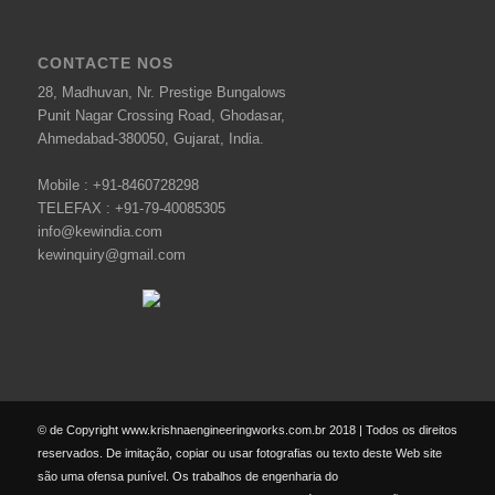
CONTACTE NOS
28, Madhuvan, Nr. Prestige Bungalows
Punit Nagar Crossing Road, Ghodasar,
Ahmedabad-380050, Gujarat, India.
Mobile :
+91-8460728298
TELEFAX :
+91-79-40085305
info@kewindia.com
kewinquiry@gmail.com
© de Copyright www.krishnaengineeringworks.com.br 2018 | Todos os direitos
reservados. De imitação, copiar ou usar fotografias ou texto deste Web site
são uma ofensa punível. Os trabalhos de engenharia do