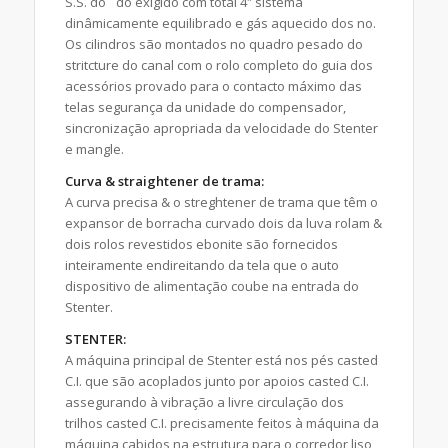
S.S. do ` do exigido com total 4″ sistema
dinâmicamente equilibrado e gás aquecido dos no.
Os cilindros são montados no quadro pesado do
stritcture do canal com o rolo completo do guia dos
acessórios provado para o contacto máximo das
telas segurança da unidade do compensador,
sincronização apropriada da velocidade do Stenter
e mangle.
Curva & straightener de trama:
A curva precisa & o streghtener de trama que têm o
expansor de borracha curvado dois da luva rolam &
dois rolos revestidos ebonite são fornecidos
inteiramente endireitando da tela que o auto
dispositivo de alimentação coube na entrada do
Stenter.
STENTER:
A máquina principal de Stenter está nos pés casted
C.I. que são acoplados junto por apoios casted C.I.
assegurando à vibração a livre circulação dos
trilhos casted C.I. precisamente feitos à máquina da
máquina cabidos na estrutura para o corredor liso