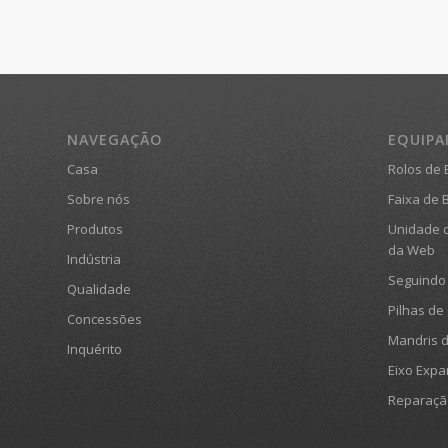
NAVEGAÇÃO
EQUIP
Casa
Rolos de 
Sobre nós
Faixa de 
Produtos
Unidade d
da Web
Indústria
Seguindo 
Qualidade
Pilhas de
Concessões
Mandris 
Inquérito
Eixo Expa
Reparaçã