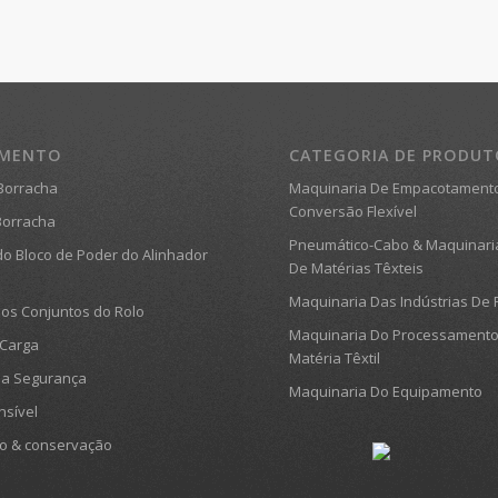
AMENTO
CATEGORIA DE PRODU
Borracha
Maquinaria De Empacotament
Conversão Flexível
Borracha
Pneumático-Cabo & Maquinari
o Bloco de Poder do Alinhador
De Matérias Têxteis
Maquinaria Das Indústrias De 
os Conjuntos do Rolo
Maquinaria Do Processament
 Carga
Matéria Têxtil
da Segurança
Maquinaria Do Equipamento
nsível
o & conservação