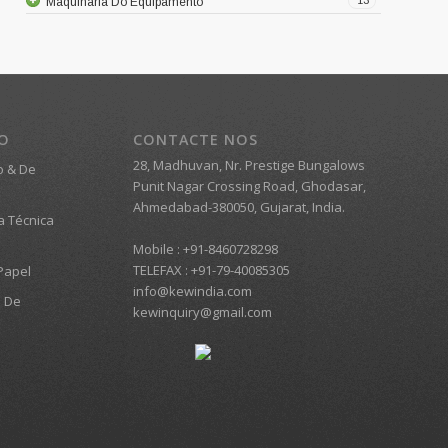
Maquinaria Do Equipamento
TO
CONTACTE NOS
28, Madhuvan, Nr. Prestige Bungalows
o & De
Punit Nagar Crossing Road, Ghodasar,
Ahmedabad-380050, Gujarat, India.
a Técnica
Mobile :
+91-8460728298
TELEFAX :
+91-79-40085305
Papel
info@kewindia.com
o De
kewinquiry@gmail.com