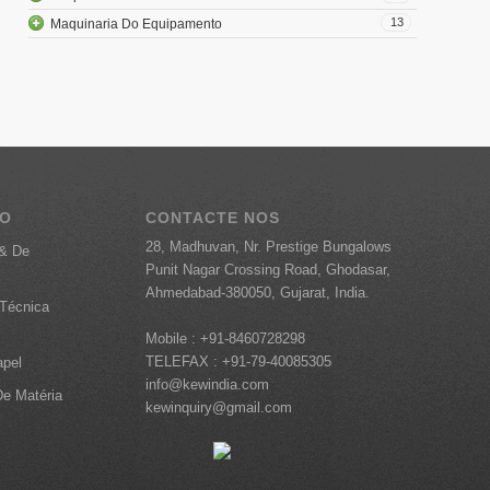
13
Maquinaria Do Equipamento
TO
CONTACTE NOS
28, Madhuvan, Nr. Prestige Bungalows
 & De
Punit Nagar Crossing Road, Ghodasar,
Ahmedabad-380050, Gujarat, India.
Técnica
Mobile :
+91-8460728298
TELEFAX :
+91-79-40085305
apel
info@kewindia.com
e Matéria
kewinquiry@gmail.com