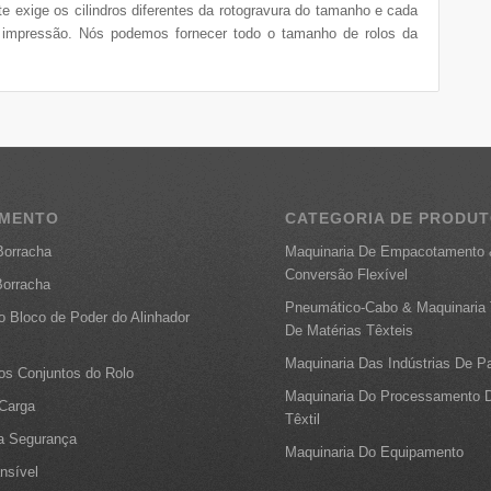
te exige os cilindros diferentes da rotogravura do tamanho e cada
da impressão. Nós podemos fornecer todo o tamanho de rolos da
AMENTO
CATEGORIA DE PRODU
Borracha
Maquinaria De Empacotamento
Conversão Flexível
Borracha
Pneumático-Cabo & Maquinaria 
o Bloco de Poder do Alinhador
De Matérias Têxteis
Maquinaria Das Indústrias De P
os Conjuntos do Rolo
Maquinaria Do Processamento D
 Carga
Têxtil
a Segurança
Maquinaria Do Equipamento
nsível