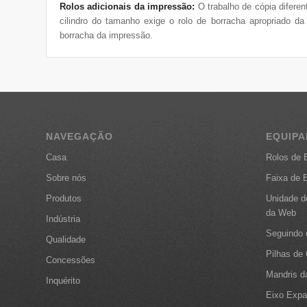
Rolos adicionais da impressão:
O trabalho de cópia diferen
cilindro do tamanho exige o rolo de borracha apropriado 
borracha da impressão.
NAVEGAÇÃO
EQUIP
Casa
Rolos de 
Sobre nós
Faixa de 
Produtos
Unidade d
da Web
Indústria
Seguindo 
Qualidade
Pilhas de
Concessões
Mandris d
Inquérito
Eixo Expa