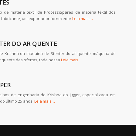
TES
de matéria têxtil de ProcessiSpares de matéria têxtil dos
fabricante, um exportador fornecedor
Leia mais…
TER DO AR QUENTE
de Krishna da máquina de Stenter do ar quente, máquina de
ar quente das ofertas, toda nossa
Leia mais…
UPER
lhos de engenharia de Krishna do Jigger, especializada em
 do último 25 anos.
Leia mais…