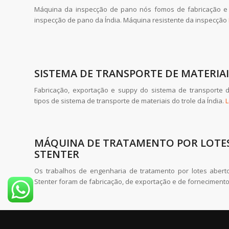
Máquina da inspecção de pano nós fomos de fabricação e
inspecção de pano da Índia. Máquina resistente da inspecção
SISTEMA DE TRANSPORTE DE MATERIA
Fabricação, exportação e suppy do sistema de transporte d
tipos de sistema de transporte de materiais do trole da Índia.
L
MÁQUINA DE TRATAMENTO POR LOTES
STENTER
Os trabalhos de engenharia de tratamento por lotes aber
Stenter foram de fabricação, de exportação e de forneciment
TIPO PRÓXIMO MAXI SEMI AUTOMÁTI