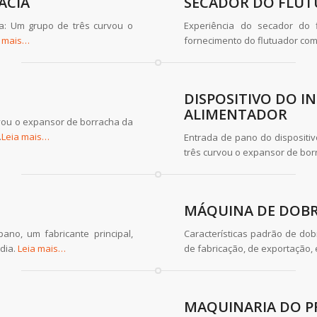
ACIA
SECADOR DO FLU
a: Um grupo de três curvou o
Experiência do secador do 
a mais…
fornecimento do flutuador com
DISPOSITIVO DO I
ALIMENTADOR
vou o expansor de borracha da
.
Leia mais…
Entrada de pano do dispositi
três curvou o expansor de bor
MÁQUINA DE DOB
ano, um fabricante principal,
Características padrão de d
ndia.
Leia mais…
de fabricação, de exportação,
MAQUINARIA DO P