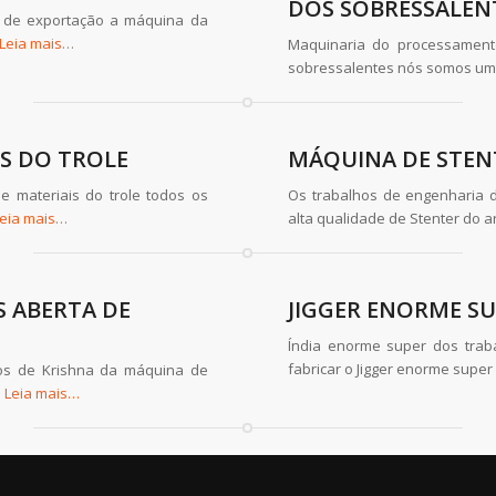
DOS SOBRESSALEN
 de exportação a máquina da
Leia mais…
Maquinaria do processamento 
sobressalentes nós somos um 
IS DO TROLE
MÁQUINA DE STEN
e materiais do trole todos os
Os trabalhos de engenharia 
eia mais…
alta qualidade de Stenter do 
 ABERTA DE
JIGGER ENORME S
Índia enorme super dos traba
fabricar o Jigger enorme super
tos de Krishna da máquina de
o
Leia mais…
CO MÁQUINA
Semi Jigger