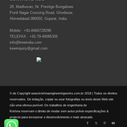
28, Madhuvan, Nr. Prestige Bungalows
Punit Nagar Crossing Road, Ghodasar,
Ahmedabad-380050, Gujarat, India.
Mobile :
+91-8460728298
TELEFAX :
+91-79-40085305
info@kewindia.com
kewinquiry@gmail.com
© de Copyright www.krishnaengineeringworks.com.br 2018 | Todos os direitos
reservados. De imitação, copiar ou usar fotografias ou texto deste Web site
são uma ofensa punível. Os trabalhos de engenharia do
Krishna reservam o direito de mudar sem aviso prévio especificações &
projecto para incorporar o desenvolvimento o mais atrasado.