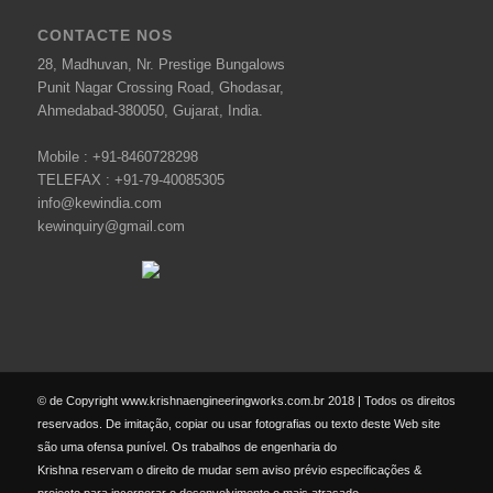
CONTACTE NOS
28, Madhuvan, Nr. Prestige Bungalows
Punit Nagar Crossing Road, Ghodasar,
Ahmedabad-380050, Gujarat, India.
Mobile :
+91-8460728298
TELEFAX :
+91-79-40085305
info@kewindia.com
kewinquiry@gmail.com
© de Copyright www.krishnaengineeringworks.com.br 2018 | Todos os direitos
reservados. De imitação, copiar ou usar fotografias ou texto deste Web site
são uma ofensa punível. Os trabalhos de engenharia do
Krishna reservam o direito de mudar sem aviso prévio especificações &
projecto para incorporar o desenvolvimento o mais atrasado.