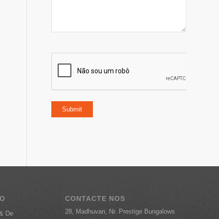
TO
CONTACTE NOS
28, Madhuvan, Nr. Prestige Bungalows
 & De