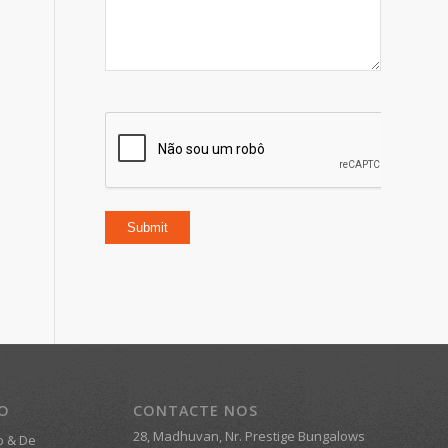
TO
CONTACTE NOS
28, Madhuvan, Nr. Prestige Bungalows
o & De