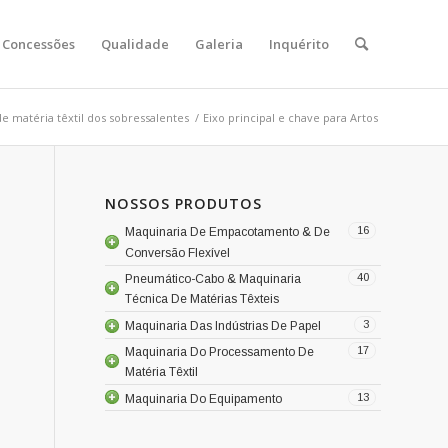
Concessões
Qualidade
Galeria
Inquérito
 matéria têxtil dos sobressalentes
/
Eixo principal e chave para Artos
NOSSOS PRODUTOS
16
Maquinaria De Empacotamento & De
Conversão Flexível
40
Pneumático-Cabo & Maquinaria
Técnica De Matérias Têxteis
3
Maquinaria Das Indústrias De Papel
17
Maquinaria Do Processamento De
Matéria Têxtil
13
Maquinaria Do Equipamento