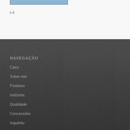
t-4
NAVEGAÇÃO
Casa
Sobre nós
Produtos
Indústria
Qualidade
Concessões
Inquérito