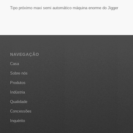
Tipo próximo maxi semi automático máquina enorme do Jigger
NAVEGAÇÃO
Casa
Sobre nós
Produtos
Indústria
Qualidade
Concessões
Inquérito